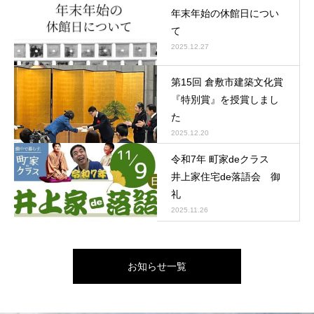
年末年始の休館日につい
て
2025.12.27
第15回 倉敷市建築文化賞
『特別賞』を授賞しまし
た
2025.12.20
令和7年 町家deクラス
井上家住宅de落語会 御
礼
2025.11.26
お知らせ一覧