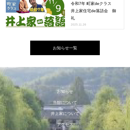
令和7年 町家deクラス
井上家住宅de落語会 御
礼
2025.11.26
お知らせ一覧
お知らせ
当館について
井上家について
アクセス